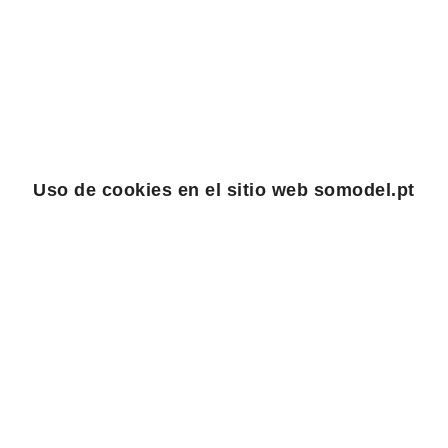
Uso de cookies en el sitio web somodel.pt
somodel.pt utiliza cookies en su sitio web para gestionar la
navegación de los usuarios, y esta gestión puede ser
realizada por el sitio web somodel.pt y por sitios web de
entidades externas, con fines de análisis estadístico. Las